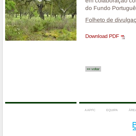
em colaboração com
do Fundo Portuguê
Folheto de divulga
Download PDF
«« voltar
A APFC
EQUIPA
ÁRE