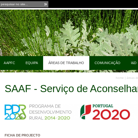
A APFC
EQUIPA
ÁREAS DE TRABALHO
COMUNICAÇÃO
I&D
home
|
áreas d
SAAF - Serviço de Aconselha
FICHA DE PROJECTO