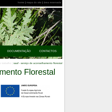
home
|
mapa do site
|
área reservada
DOCUMENTAÇÃO
CONTACTOS
e trabalho
|
saaf - serviço de aconselhamento florestal
mento Florestal