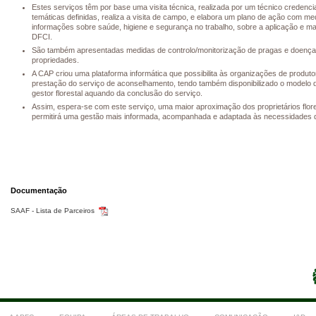
Estes serviços têm por base uma visita técnica, realizada por um técnico credenc
temáticas definidas, realiza a visita de campo, e elabora um plano de ação com m
informações sobre saúde, higiene e segurança no trabalho, sobre a aplicação e m
DFCI.
São também apresentadas medidas de controlo/monitorização de pragas e doenças f
propriedades.
A CAP criou uma plataforma informática que possibilita às organizações de produ
prestação do serviço de aconselhamento, tendo também disponibilizado o modelo 
gestor florestal aquando da conclusão do serviço.
Assim, espera-se com este serviço, uma maior aproximação dos proprietários flor
permitirá uma gestão mais informada, acompanhada e adaptada às necessidades d
Documentação
SAAF - Lista de Parceiros