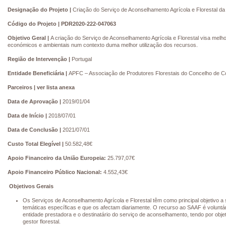
Designação do Projeto
|
Criação do Serviço de Aconselhamento Agrícola e Florestal d
Código do Projeto
| PDR2020-222-047063
Objetivo Geral
|
A criação do Serviço de Aconselhamento Agrícola e Florestal visa me
económicos e ambientais num contexto duma melhor utilização dos recursos.
Região de Intervenção
|
Portugal
Entidade Beneficiária
|
APFC – Associação de Produtores Florestais do Concelho de Co
Parceiros
| ver lista anexa
Data de Aprovação
|
2019/01/04
Data de Início
|
2018/07/01
Data de Conclusão
|
2021/07/01
Custo Total Elegível
|
50.582,48€
Apoio Financeiro da União Europeia:
25.797,07€
Apoio Financeiro Público Nacional:
4.552,43€
Objetivos Gerais
Os Serviços de Aconselhamento Agrícola e Florestal têm como principal objetivo a se
temáticas específicas e que os afectam diariamente. O recurso ao SAAF é voluntár
entidade prestadora e o destinatário do serviço de aconselhamento, tendo por objet
gestor florestal.